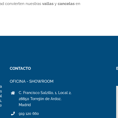
idad convierten nuestras
vallas
y
cancelas
en
CONTACTO
OFICINA - SHOWROOM
a
s
C. Francisco Salzillo, 1, Local 2,
al
28850 Torrejón de Ardoz,
,
Madrid
e
919 120 660